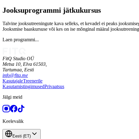
Jooksuprogrammi jätkukursus
Talvine jooksutreeningute kava selleks, et kevadel ei peaks jooksmiseg
Jooksmise baaskursuse või kes on ise mõnginal määral jooksutreening
Laen programmi...
FitQ Studio OÜ
Metsa 10, Elva 61503,
Tartumaa,
Eesti
info@fitq.me
Kasutajale
Treenerile
Kasutamistingimused
Privaatsus
Jälgi meid
Keelevalik
Eesti
(
ET
)