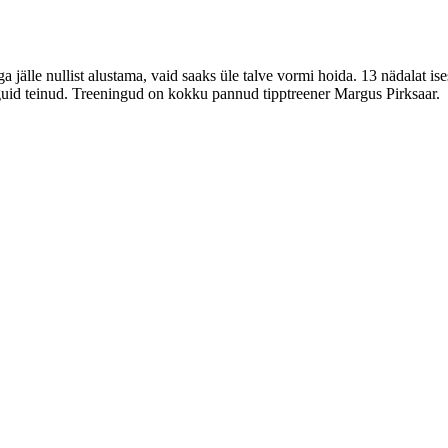
a jälle nullist alustama, vaid saaks üle talve vormi hoida. 13 nädalat i
uid teinud. Treeningud on kokku pannud tipptreener Margus Pirksaar.